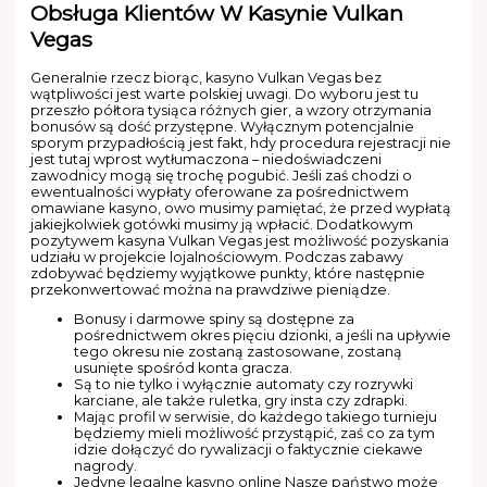
Obsługa Klientów W Kasynie Vulkan
Vegas
Generalnie rzecz biorąc, kasyno Vulkan Vegas bez
wątpliwości jest warte polskiej uwagi. Do wyboru jest tu
przeszło półtora tysiąca różnych gier, a wzory otrzymania
bonusów są dość przystępne. Wyłącznym potencjalnie
sporym przypadłością jest fakt, hdy procedura rejestracji nie
jest tutaj wprost wytłumaczona – niedoświadczeni
zawodnicy mogą się trochę pogubić. Jeśli zaś chodzi o
ewentualności wypłaty oferowane za pośrednictwem
omawiane kasyno, owo musimy pamiętać, że przed wypłatą
jakiejkolwiek gotówki musimy ją wpłacić. Dodatkowym
pozytywem kasyna Vulkan Vegas jest możliwość pozyskania
udziału w projekcie lojalnościowym. Podczas zabawy
zdobywać będziemy wyjątkowe punkty, które następnie
przekonwertować można na prawdziwe pieniądze.
Bonusy i darmowe spiny są dostępne za
pośrednictwem okres pięciu dzionki, a jeśli na upływie
tego okresu nie zostaną zastosowane, zostaną
usunięte spośród konta gracza.
Są to nie tylko i wyłącznie automaty czy rozrywki
karciane, ale także ruletka, gry insta czy zdrapki.
Mając profil w serwisie, do każdego takiego turnieju
będziemy mieli możliwość przystąpić, zaś co za tym
idzie dołączyć do rywalizacji o faktycznie ciekawe
nagrody.
Jedyne legalne kasyno online Nasze państwo może