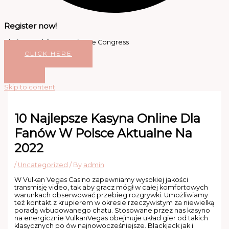
Register now!
Platinum Jubilee Dentistree Congress
CLICK HERE
Skip to content
10 Najlepsze Kasyna Online Dla
Fanów W Polsce Aktualne Na
2022
/
Uncategorized
/ By
admin
W Vulkan Vegas Casino zapewniamy wysokiej jakości
transmisję video, tak aby gracz mógł w całej komfortowych
warunkach obserwować przebieg rozgrywki. Umożliwiamy
też kontakt z krupierem w okresie rzeczywistym za niewielką
poradą wbudowanego chatu. Stosowane przez nas kasyno
na energicznie VulkanVegas obejmuje układ gier od takich
klasycznych po ów najnowocześniejsze. Blackjack jak i