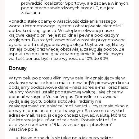
prowadzić Totalizator Sportowy, ale zabawa w innych
podmiotach zatwierdzonych przez UE, nie jest
zakazana.
Ponadto stale dbamy o właściwość działania naszego
wortalu internetowego, systemu obsługiwania płatności i
oddziału obsługi gracza. W całej konsekwencji nasze
krajowe kasyno online jest solidne i pewne pod każdym
względem. Dla stałych zawodników została przygotowana
pyszna oferta cotygodniowego oleju. Użytkownicy, którzy
istnieją dłużej oraz więcej obstawiają, zasługują pod to. Ze
aspektu na poziomu gracza w programie lojalnościowym
wartość bonusu być może wynosić od 10% do 90%.
Bonusy
W tym celu po prostu kliknijmy w całej link znajdujący się w
wysłanym w nasze konto mailu. [newline]W pierwszym kroku
podajemy podstawowe dane – nasz adres e-mail oraz hasło.
Musimy również ustalić podstawową walutę, jaką chcemy
obracać w kasynie Vulkan Vegas. Domyślnie ustawiona
wydaje się być tu polska złotówka i radzimy nie
zaakceptować zmieniać tej możliwości. Ujrzysz małe okno z
prostym formularzem rejestracyjnym. Są owo na przykład
adres e-mail, hasło, jakiego chcesz używać, walutę, która to
Cię interesuje jak i również tak dalej. Potwierdź też, że
dzierżysz ukończone 18 lat zaznaczając „ptaszkiem”
właściwe pole.
Na kole znajdują się takie pola jak pusty sektor,