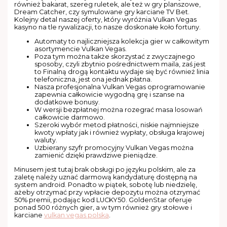
również bakarat, szereg ruletek, ale też w gry planszowe,
Dream Catcher, czy symulowane gry karciane TV Bet.
Kolejny detal naszej oferty, który wyróżnia Vulkan Vegas
kasyno na tle rywalizacji, to nasze doskonałe koło fortuny.
Automaty to najliczniejsza kolekcja gier w całkowitym
asortymencie Vulkan Vegas.
Poza tym można także skorzystać z zwyczajnego
sposoby, czyli zbytnio pośrednictwem maila, zaś jest
to Finalną drogą kontaktu wydaje się być również linia
telefoniczna, jest ona jednak płatna.
Nasza profesjonalna Vulkan Vegas oprogramowanie
zapewnia całkowicie wygodną grę i szanse na
dodatkowe bonusy.
W wersji bezpłatnej można rozegrać masa losowań
całkowicie darmowo.
Szeroki wybór metod płatności, niskie najmniejsze
kwoty wpłaty jak i również wypłaty, obsługa krajowej
waluty.
Uzbierany szyfr promocyjny Vulkan Vegas można
zamienić dzięki prawdziwe pieniądze.
Minusem jest tutaj brak obsługi po języku polskim, ale za
zaletę należy uznać darmową kandydaturę dostępną na
system android. Ponadto w piątek, sobotę lub niedzielę,
ażeby otrzymać przy wpłacie depozytu można otzrymać
50% premii, podając kod LUCKY50. GoldenStar oferuje
ponad 500 różnych gier, a w tym również gry stołowe i
karciane
vulkan vegas polska
.