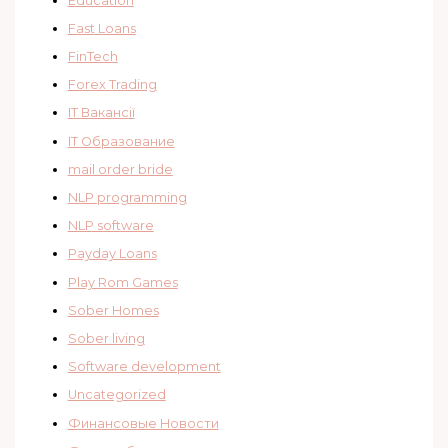
Education
Fast Loans
FinTech
Forex Trading
IT Вакансії
IT Образование
mail order bride
NLP programming
NLP software
Payday Loans
Play Rom Games
Sober Homes
Sober living
Software development
Uncategorized
Финансовые Новости